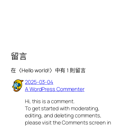
留言
在〈Hello world!〉中有 1 則留言
2025-03-04
A WordPress Commenter
Hi, this is a comment.
To get started with moderating,
editing, and deleting comments,
please visit the Comments screen in