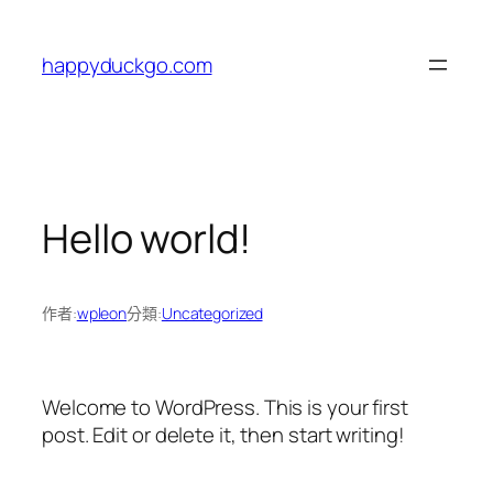
跳
至
happyduckgo.com
主
要
內
容
Hello world!
作者:
wpleon
分類:
Uncategorized
Welcome to WordPress. This is your first
post. Edit or delete it, then start writing!